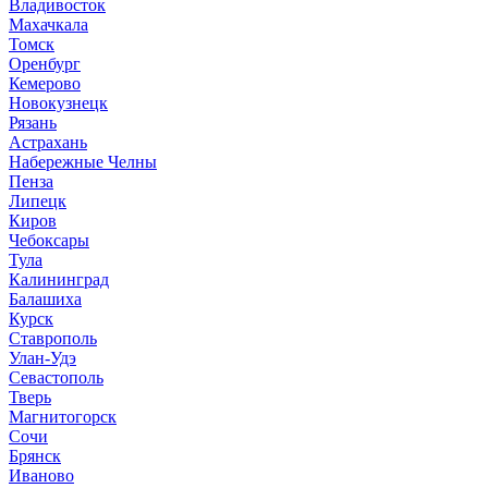
Владивосток
Махачкала
Томск
Оренбург
Кемерово
Новокузнецк
Рязань
Астрахань
Набережные Челны
Пенза
Липецк
Киров
Чебоксары
Тула
Калининград
Балашиха
Курск
Ставрополь
Улан-Удэ
Севастополь
Тверь
Магнитогорск
Сочи
Брянск
Иваново