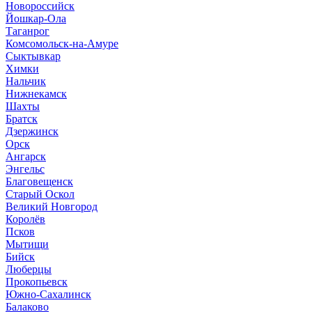
Новороссийск
Йошкар-Ола
Таганрог
Комсомольск-на-Амуре
Сыктывкар
Химки
Нальчик
Нижнекамск
Шахты
Братск
Дзержинск
Орск
Ангарск
Энгельс
Благовещенск
Старый Оскол
Великий Новгород
Королёв
Псков
Мытищи
Бийск
Люберцы
Прокопьевск
Южно-Сахалинск
Балаково