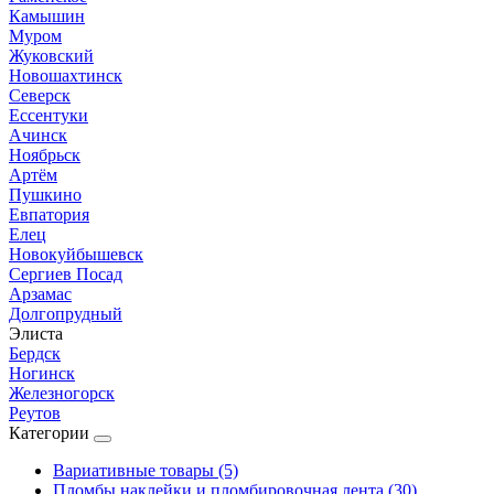
Камышин
Муром
Жуковский
Новошахтинск
Северск
Ессентуки
Ачинск
Ноябрьск
Артём
Пушкино
Евпатория
Елец
Новокуйбышевск
Сергиев Посад
Арзамас
Долгопрудный
Элиста
Бердск
Ногинск
Железногорск
Реутов
Категории
Вариативные товары (5)
Пломбы наклейки и пломбировочная лента (30)