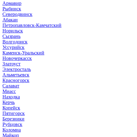
Армавир
Рыбинск
Северодвинск
Абакан
Петропавловск-Камчатский
Норильск
Сызрань
Волгодонск
Уссурийск
Каменск-Уральский
Новочеркасск
Златоуст
Электросталь
Альметьевск
Красногорск
Салават
Миасс
Находка
Керчь
Копейск
Пятигорск
Березники
Рубцовск
Коломна
Майкоп