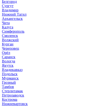
Белгород
Сургут
Владимир
Нижний Тагил
Архангельск
Чита
Калуга
Симферополь
Смоленск
Волжский
Курган
Череповец
Орёл
Саранск
Вологда
Якутск
Владикавказ
Подольск
Мурманск
Грозный
Тамбов
Стерлитамак
Петрозаводск
Кострома
Нижневартовск