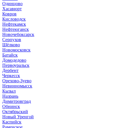
Одинцово
Хасавюрт
Ковров
Кисловодск
Нефтекамск
Нефтеюганск
Новочебоксарск
Серпухов
Щёлково
Новомосковск
Батайск
Домодедово
Первоуральск
Дербент
Черкесск
Орехово-Зуево
Невинномысск
Кызыл
Назрань
Димитровград
Обнинск
Октябрьский
Новый Уренгой
Каспийск
Раменское