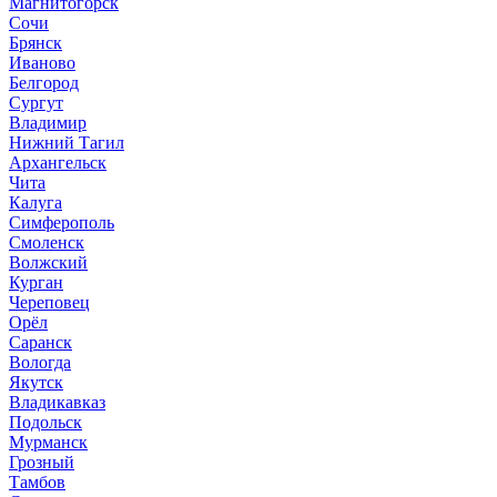
Магнитогорск
Сочи
Брянск
Иваново
Белгород
Сургут
Владимир
Нижний Тагил
Архангельск
Чита
Калуга
Симферополь
Смоленск
Волжский
Курган
Череповец
Орёл
Саранск
Вологда
Якутск
Владикавказ
Подольск
Мурманск
Грозный
Тамбов