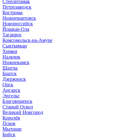
Стерлитамак
Петрозаводск
Кострома
Нижневартовск
Новороссийск
Йошкар-Ола
Таганрог
Комсомольск-на-Амуре
Сыктывкар
Химки
Нальчик
Нижнекамск
Шахты
Братск
Дзержинск
Орск
Ангарск
Энгельс
Благовещенск
Старый Оскол
Великий Новгород
Королёв
Псков
Мытищи
Бийск