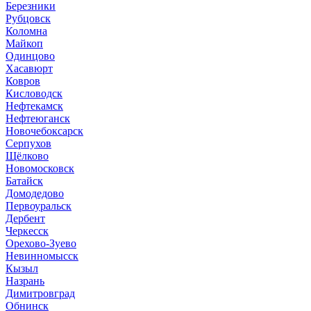
Березники
Рубцовск
Коломна
Майкоп
Одинцово
Хасавюрт
Ковров
Кисловодск
Нефтекамск
Нефтеюганск
Новочебоксарск
Серпухов
Щёлково
Новомосковск
Батайск
Домодедово
Первоуральск
Дербент
Черкесск
Орехово-Зуево
Невинномысск
Кызыл
Назрань
Димитровград
Обнинск