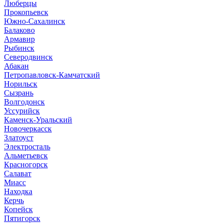
Люберцы
Прокопьевск
Южно-Сахалинск
Балаково
Армавир
Рыбинск
Северодвинск
Абакан
Петропавловск-Камчатский
Норильск
Сызрань
Волгодонск
Уссурийск
Каменск-Уральский
Новочеркасск
Златоуст
Электросталь
Альметьевск
Красногорск
Салават
Миасс
Находка
Керчь
Копейск
Пятигорск