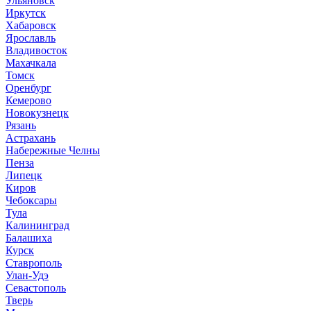
Ульяновск
Иркутск
Хабаровск
Ярославль
Владивосток
Махачкала
Томск
Оренбург
Кемерово
Новокузнецк
Рязань
Астрахань
Набережные Челны
Пенза
Липецк
Киров
Чебоксары
Тула
Калининград
Балашиха
Курск
Ставрополь
Улан-Удэ
Севастополь
Тверь